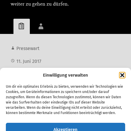
weiter zu gehen zu dürfen.
Pressewart
11. Juni 2017
Aktuelles
,
Herren
Einwilligung verwalten
Um dir ein optimales Erlebnis zu bieten, verwenden wir Technologien wie
Cookies, um Geräteinformationen zu speichern und/oder darauf
zuzugreifen. Wenn du diesen Technologien zustimmst, können wir Daten
Vorheriger Beitrag
wie das Surfverhalten oder eindeutige IDs auf dieser Website
U13 schafft Überraschung gegen die White
verarbeiten. Wenn du deine Einwilligung nicht erteilst oder zurückziehst,
Sharks Hannover
können bestimmte Merkmale und Funktionen beeinträchtigt werden.
Nächster Beitrag
Akzeptieren