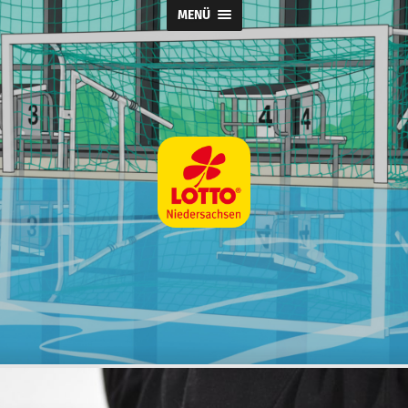
MENÜ
Wasserball
@
SpVg
Laatzen