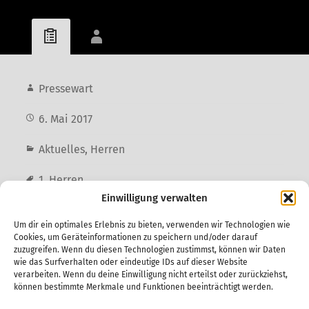
Pressewart
6. Mai 2017
Aktuelles
,
Herren
1. Herren
Einwilligung verwalten
Um dir ein optimales Erlebnis zu bieten, verwenden wir Technologien wie
Vorheriger Beitrag
Cookies, um Geräteinformationen zu speichern und/oder darauf
zuzugreifen. Wenn du diesen Technologien zustimmst, können wir Daten
Via Kantersieg ins Finale – Heimsieg gegen
wie das Surfverhalten oder eindeutige IDs auf dieser Website
die HSG Warnemünde
verarbeiten. Wenn du deine Einwilligung nicht erteilst oder zurückziehst,
können bestimmte Merkmale und Funktionen beeinträchtigt werden.
Nächster Beitrag