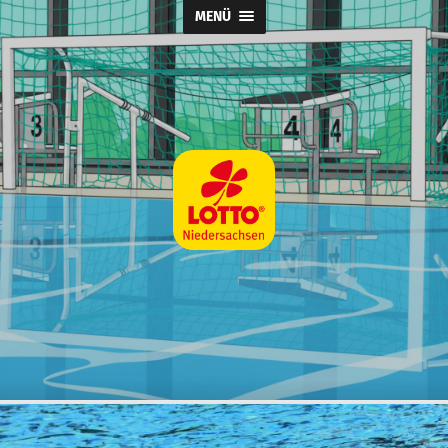
MENÜ
Wasserball
@
SpVg
Laatzen