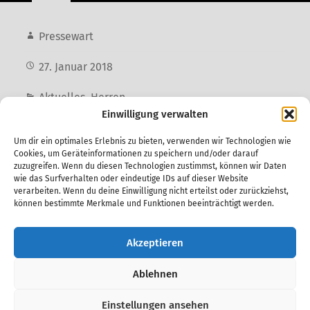
Pressewart
27. Januar 2018
Aktuelles
,
Herren
Einwilligung verwalten
1. Herren
Um dir ein optimales Erlebnis zu bieten, verwenden wir Technologien wie
Cookies, um Geräteinformationen zu speichern und/oder darauf
zuzugreifen. Wenn du diesen Technologien zustimmst, können wir Daten
wie das Surfverhalten oder eindeutige IDs auf dieser Website
Vorheriger Beitrag
verarbeiten. Wenn du deine Einwilligung nicht erteilst oder zurückziehst,
U11 der SpVg Laatzen zu Gast in Wingst
können bestimmte Merkmale und Funktionen beeinträchtigt werden.
Nächster Beitrag
Akzeptieren
2. Herren rettet mit 7:0-Lauf im letzten
Viertel den Auftaktsieg
Ablehnen
Einstellungen ansehen