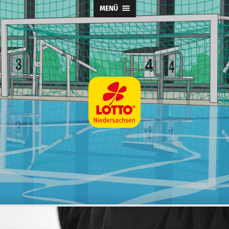
MENÜ
Wasserball
@
SpVg
Laatzen