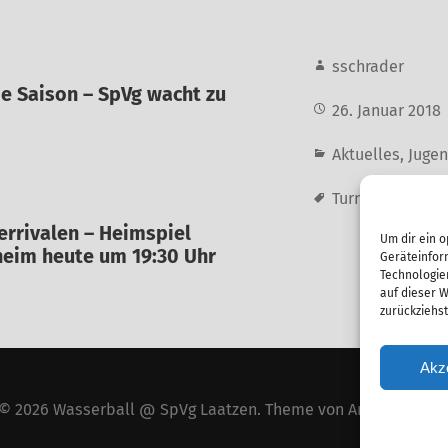
sschrader
die Saison – SpVg wacht zu
26. Januar 2018
Aktuelles
,
Juge
Turnier
,
U12
,
Win
errivalen – Heimspiel
Um dir ein o
heim heute um 19:30 Uhr
Geräteinfor
Technologie
auf dieser W
zurückziehs
Akz
© 2026
Wasserball @ SpVg Laatzen
. Theme von
Anders Norén