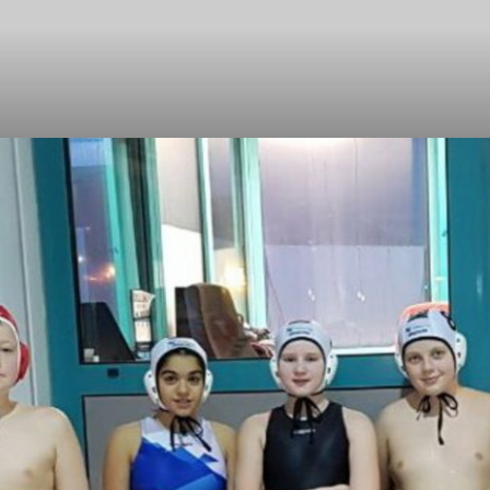
@
SpVg
Laatzen