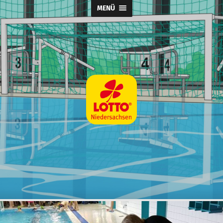
MENÜ
Wasserball
@
SpVg
Laatzen