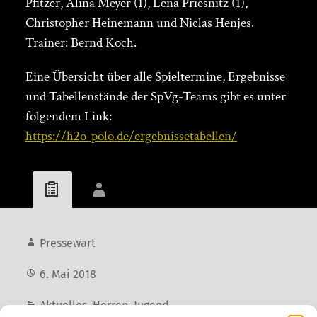
Pfitzer, Alina Meyer (1), Lena Priesnitz (1),
Christopher Heinemann und Niclas Henjes.
Trainer: Bernd Koch.
Eine Übersicht über alle Spieltermine, Ergebnisse
und Tabellenstände der SpVg-Teams gibt es unter
folgendem Link:
https://h2o-polo.de/ergebnissetabellen/
Pressewart
6. Mai 2018
Aktuelles
,
Herren
,
Jugend