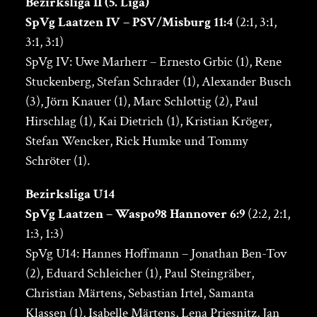
Bezirksliga II (5. Liga)
SpVg Laatzen IV – PSV/Misburg 11:4
(2:1, 3:1,
3:1, 3:1)
SpVg IV: Uwe Marherr – Ernesto Grbic (1), Rene
Stuckenberg, Stefan Schrader (1), Alexander Busch
(3), Jörn Knauer (1), Marc Schlottig (2), Paul
Hirschlag (1), Kai Dietrich (1), Kristian Kröger,
Stefan Wencker, Rick Humke und Tommy
Schröter (1).
Bezirksliga U14
SpVg Laatzen – Waspo98 Hannover 6:9
(2:2, 2:1,
1:3, 1:3)
SpVg U14: Hannes Hoffmann – Jonathan Ben-Tov
(2), Eduard Schleicher (1), Paul Steingräber,
Christian Märtens, Sebastian Irtel, Samanta
Klassen (1), Isabelle Märtens, Lena Priesnitz, Jan