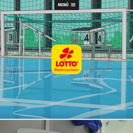
MENÜ
Wasserball
@
SpVg
Laatzen