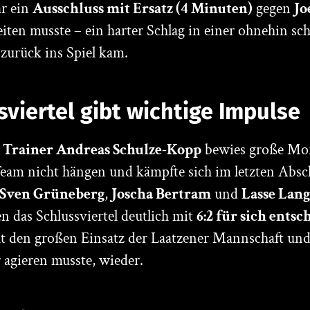
r ein
Ausschluss mit Ersatz (4 Minuten)
gegen
Jo
iten musste – ein harter Schlag in einer ohnehin sc
zurück ins Spiel kam.
viertel gibt wichtige Impulse
n
Trainer Andreas Schulze-Kopp
bewies große Mora
Team nicht hängen und kämpfte sich im letzten Absc
Sven Grüneberg
,
Joscha Bertram
und
Lasse Lan
en das Schlussviertel deutlich mit
6:2 für sich entsc
cht den großen Einsatz der Laatzener Mannschaft und
 agieren musste, wieder.