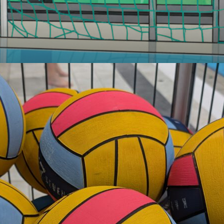
@
SpVg
Laatzen