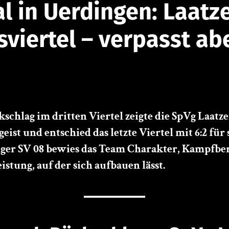
l in Uerdingen: Laatz
viertel – verpasst ab
chlag im dritten Viertel zeigte die SpVg Laatze
t und entschied das letzte Viertel mit 6:2 für si
ger SV 08 bewies das Team Charakter, Kampfber
stung, auf der sich aufbauen lässt.