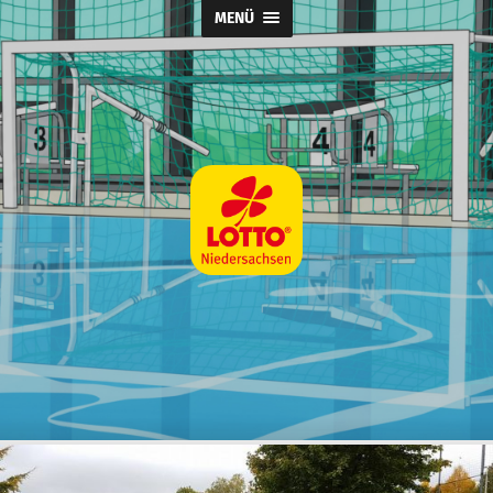
MENÜ
Wasserball
@
SpVg
Laatzen