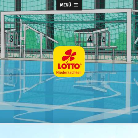
MENÜ
Wasserball
@
SpVg
Laatzen