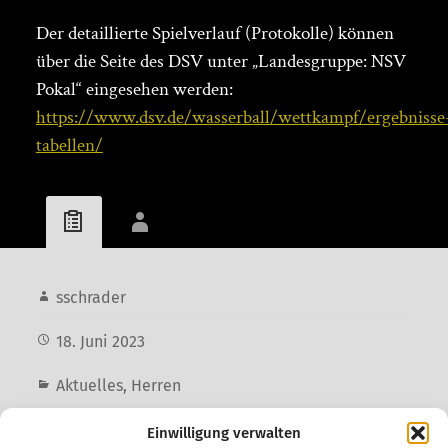
Der detaillierte Spielverlauf (Protokolle) können
über die Seite des DSV unter „Landesgruppe: NSV
Pokal“ eingesehen werden:
https://www.dsv.de/wasserball/wettkampf/ergebnisse
tabellen/
sschrader
18. Juni 2023
Aktuelles
,
Herren
1. Herren
,
NSV Pokal
Einwilligung verwalten