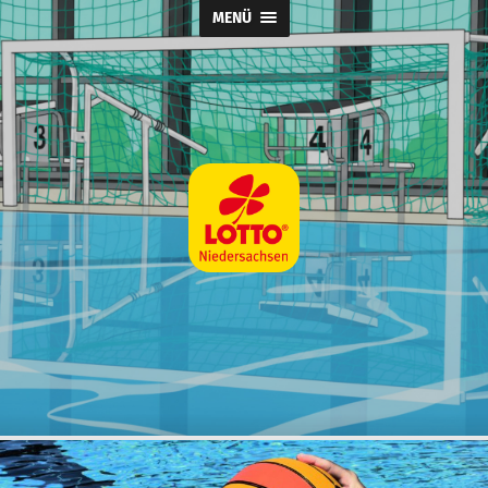
MENÜ
Wasserball
@
SpVg
Laatzen