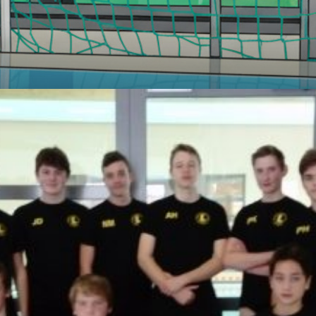
@
SpVg
Laatzen