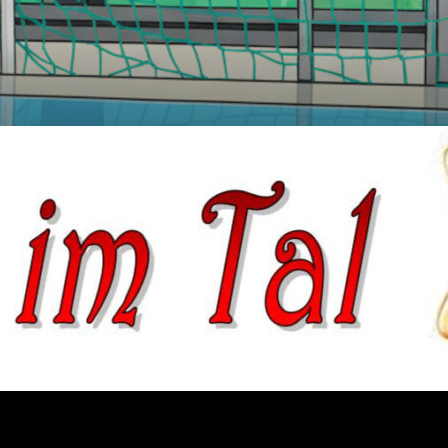
@
SpVg
Laatzen