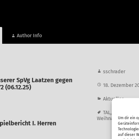
Author Info
sschrader
nserer SpVg Laatzen gegen
18. Dezember 2
2 (06.12.25)
Aktuelles
TAL
,
Weihnacht
Weihnachtsbier
Um dir ein o
pielbericht I. Herren
Geräteinfor
Technologie
auf dieser W