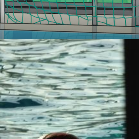
@
SpVg
Laatzen