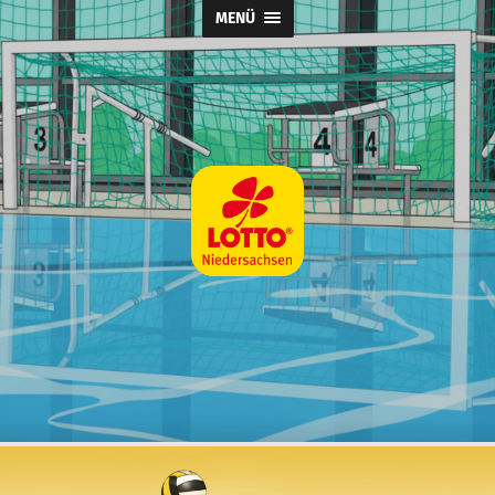
MENÜ
Wasserball
@
SpVg
Laatzen