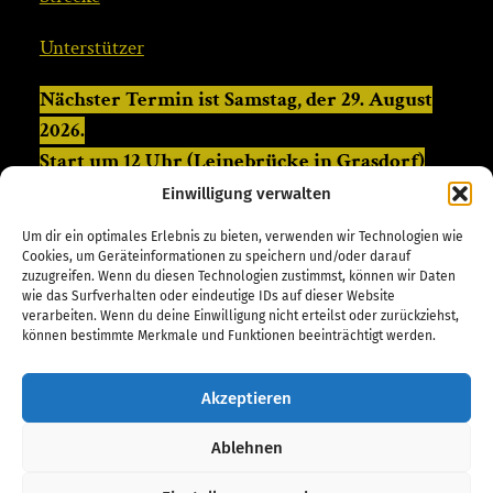
Unterstützer
Nächster Termin ist Samstag, der 29. August
2026.
Start um 12 Uhr (Leinebrücke in Grasdorf)
Anmeldungen ab 11 Uhr vor Ort (Höhe altes
Einwilligung verwalten
Feuerwehrhaus / Ohestraße)
Um dir ein optimales Erlebnis zu bieten, verwenden wir Technologien wie
Cookies, um Geräteinformationen zu speichern und/oder darauf
(sofern der Termin bereits verstrichen ist, werden die
zuzugreifen. Wenn du diesen Technologien zustimmst, können wir Daten
wie das Surfverhalten oder eindeutige IDs auf dieser Website
Daten angepasst, sobald der nächste Termin mit allen
verarbeiten. Wenn du deine Einwilligung nicht erteilst oder zurückziehst,
Beteiligten abgestimmt ist)
können bestimmte Merkmale und Funktionen beeinträchtigt werden.
Aktuelle Ankündigungen und nähere Infos zur
Akzeptieren
aktuellen Veranstaltung sind über den
Blog
zu
finden.
Ablehnen