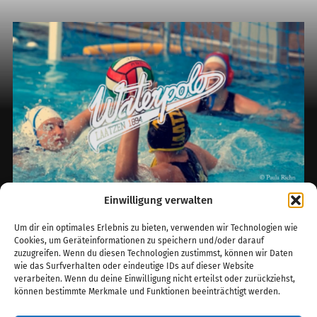
Einwilligung verwalten
Video: Eindrücke aus dem
Um dir ein optimales Erlebnis zu bieten, verwenden wir Technologien wie
Training im aquaLaatzium –
Cookies, um Geräteinformationen zu speichern und/oder darauf
zuzugreifen. Wenn du diesen Technologien zustimmst, können wir Daten
U18/U16 (weiblich)
wie das Surfverhalten oder eindeutige IDs auf dieser Website
verarbeiten. Wenn du deine Einwilligung nicht erteilst oder zurückziehst,
Unsere Damen der U18/16 haben sich die
können bestimmte Merkmale und Funktionen beeinträchtigt werden.
Mühe gemacht und in einem kleinen Video