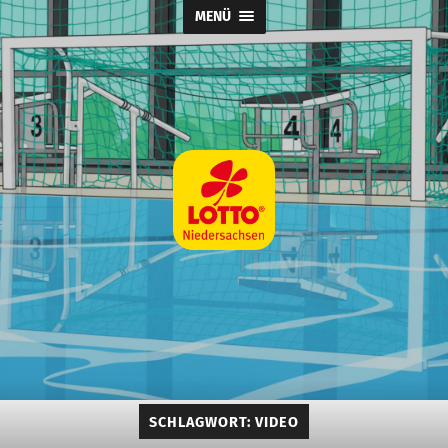
MENÜ
Wasserball
@
SpVg
Laatzen
SCHLAGWORT:
VIDEO