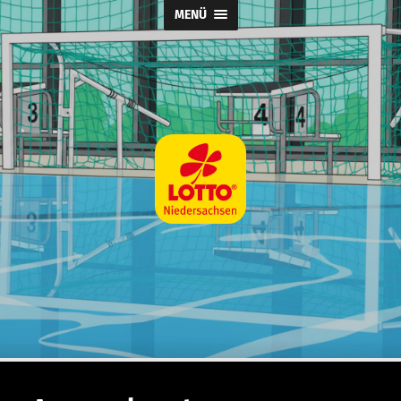
MENÜ
Wasserball
@
SpVg
Laatzen